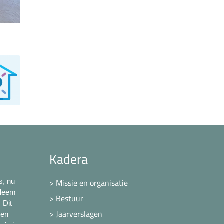
Kadera
s, nu
> Missie en organisatie
bleem
> Bestuur
 Dit
> Jaarverslagen
 en