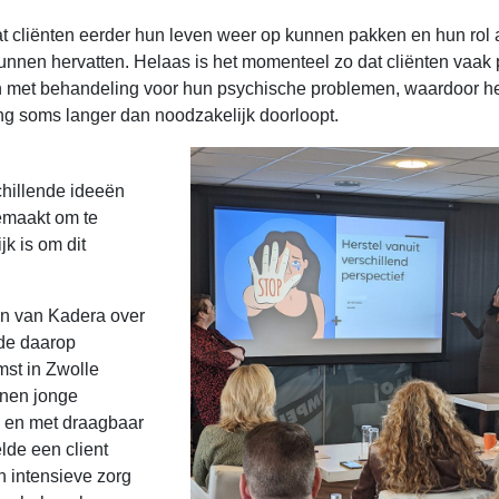
 cliënten eerder hun leven weer op kunnen pakken en hun rol 
nnen hervatten. Helaas is het momenteel zo dat cliënten vaak
en met behandeling voor hun psychische problemen, waardoor he
ng soms langer dan noodzakelijk doorloopt.
hillende ideeën
gemaakt om te
k is om dit
en van Kadera over
 de daarop
mst in Zwolle
onen jonge
g en met draagbaar
de een client
n intensieve zorg