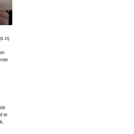
p zij
van
imte
nde
d te
k,