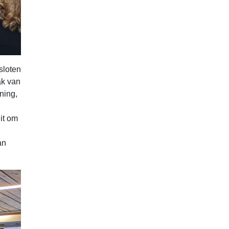
sloten
ak van
ning,
it om
an