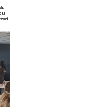
als
 pas
rstel