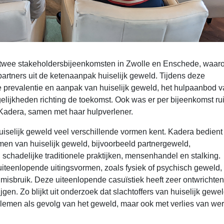
twee stakeholdersbijeenkomsten in Zwolle en Enschede, waaro
artners uit de ketenaanpak huiselijk geweld. Tijdens deze
 prevalentie en aanpak van huiselijk geweld, het hulpaanbod 
lijkheden richting de toekomst. Ook was er per bijeenkomst ru
 Kadera, samen met haar hulpverlener.
uiselijk geweld veel verschillende vormen kent. Kadera bedient
men van huiselijk geweld, bijvoorbeeld partnergeweld,
chadelijke traditionele praktijken, mensenhandel en stalking.
eenlopende uitingsvormen, zoals fysiek of psychisch geweld,
 misbruik. Deze uiteenlopende casuïstiek heeft zeer ontwrichte
n. Zo blijkt uit onderzoek dat slachtoffers van huiselijk gewel
lemen als gevolg van het geweld, maar ook met verlies van wer