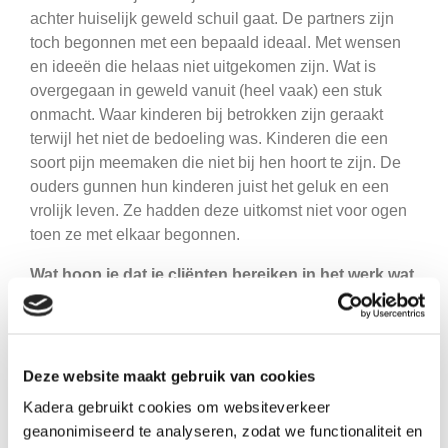
achter huiselijk geweld schuil gaat. De partners zijn
toch begonnen met een bepaald ideaal. Met wensen
en ideeën die helaas niet uitgekomen zijn. Wat is
overgegaan in geweld vanuit (heel vaak) een stuk
onmacht. Waar kinderen bij betrokken zijn geraakt
terwijl het niet de bedoeling was. Kinderen die een
soort pijn meemaken die niet bij hen hoort te zijn. De
ouders gunnen hun kinderen juist het geluk en een
vrolijk leven. Ze hadden deze uitkomst niet voor ogen
toen ze met elkaar begonnen.
Wat hoop je dat je cliënten bereiken in het werk wat
jullie samen doen?
Ik hoop dat mijn cliënten zich sterk genoeg gaan
voelen om weer verder te gaan en zij hun leven verder
Deze website maakt gebruik van cookies
oppakken zoals zij willen. Met duidelijke doelen voor
Kadera gebruikt cookies om websiteverkeer
de toekomst en met mensen om hen heen die er voor
geanonimiseerd te analyseren, zodat we functionaliteit en
hen zijn en vice versa. De kinderen weerbaar zijn