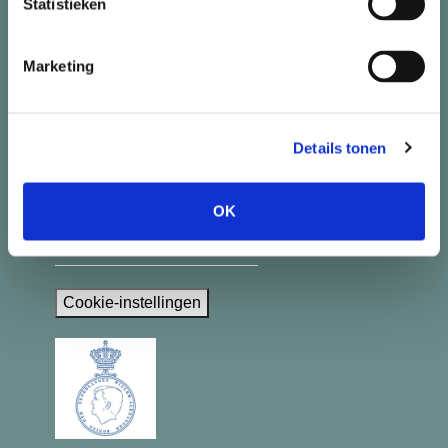
Statistieken
088 422 24 95
Marketing
Snel naar
Details tonen
> Informatie voor cliënten
> Aanbod
OK
> Nieuws
Cookie-instellingen